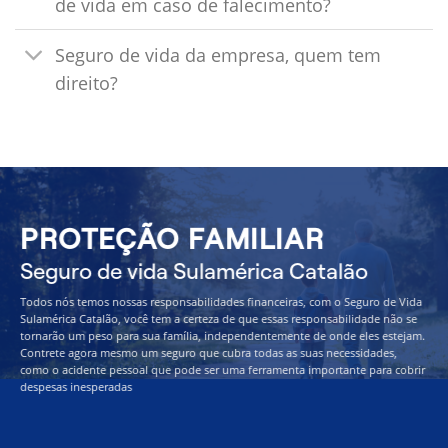
de vida em caso de falecimento?
Seguro de vida da empresa, quem tem
direito?
PROTEÇÃO FAMILIAR
Seguro de vida Sulamérica Catalão
Todos nós temos nossas responsabilidades financeiras, com o Seguro de Vida
Sulamérica Catalão, você tem a certeza de que essas responsabilidade não se
tornarão um peso para sua família, independentemente de onde eles estejam.
Contrete agora mesmo um seguro que cubra todas as suas necessidades,
como o acidente pessoal que pode ser uma ferramenta importante para cobrir
despesas inesperadas