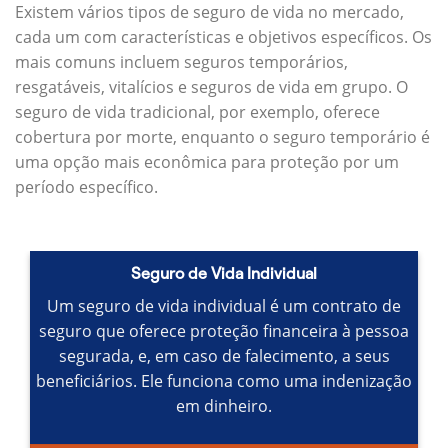
Existem vários tipos de seguro de vida no mercado,
cada um com características e objetivos específicos.
Os
mais comuns incluem seguros temporários,
resgatáveis, vitalícios e seguros de vida em grupo.
O
seguro de vida tradicional, por exemplo, oferece
cobertura por morte, enquanto o seguro temporário é
uma opção mais econômica para proteção por um
período específico.
Seguro de Vida Individual
Um seguro de vida individual é um contrato de
seguro que oferece proteção financeira à pessoa
segurada, e, em caso de falecimento, a seus
beneficiários.
Ele funciona como uma indenização
em dinheiro.