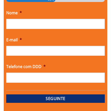
Nome
*
E-mail
*
Telefone com DDD
*