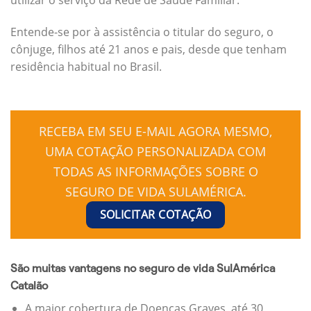
Entende-se por à assistência o titular do seguro, o
cônjuge, filhos até 21 anos e pais, desde que tenham
residência habitual no Brasil.
RECEBA EM SEU E-MAIL AGORA MESMO,
UMA COTAÇÃO PERSONALIZADA COM
TODAS AS INFORMAÇÕES SOBRE O
SEGURO DE VIDA SULAMÉRICA.
SOLICITAR COTAÇÃO
São muitas vantagens no seguro de vida SulAmérica
Catalão
A maior cobertura de Doenças Graves, até 30