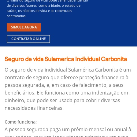
O valor do seguro de vida pode variar dependendo
de diversos fatores, como a idade, o estado de
saúde, os hábitos de vida e as coberturas
contratadas.
SIMULE AGORA
CONTRATAR ONLINE
Seguro de vida Sulamerica Individual Carbonita
O seguro de vida individual Sulamérica Carbonita é um
contrato de seguro que oferece proteção financeira à
pessoa segurada, e, em caso de falecimento, a seus
beneficiários.
Ele funciona como uma indenização em
dinheiro, que pode ser usada para cobrir diversas
necessidades financeiras.
Como funciona:
A pessoa segurada paga um prêmio mensal ou anual à