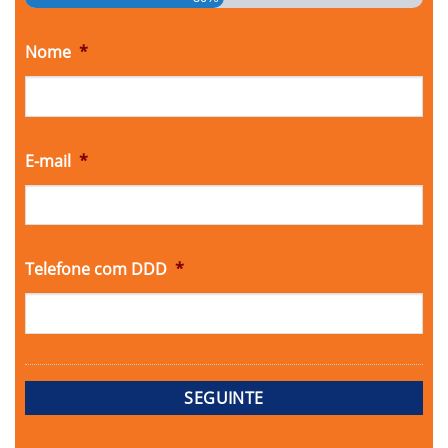
Nome
*
E-mail
*
Telefone com DDD
*