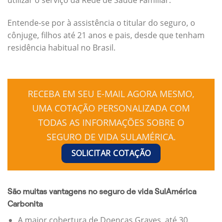
Entende-se por à assistência o titular do seguro, o
cônjuge, filhos até 21 anos e pais, desde que tenham
residência habitual no Brasil.
RECEBA EM SEU E-MAIL AGORA MESMO,
UMA COTAÇÃO PERSONALIZADA COM
TODAS AS INFORMAÇÕES SOBRE O
SEGURO DE VIDA SULAMÉRICA.
SOLICITAR COTAÇÃO
São muitas vantagens no seguro de vida SulAmérica
Carbonita
A maior cobertura de Doenças Graves, até 30