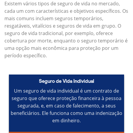
Existem vários tipos de seguro de vida no mercado,
cada um com características e objetivos específicos.
Os
mais comuns incluem seguros temporários,
resgatáveis, vitalícios e seguros de vida em grupo.
O
seguro de vida tradicional, por exemplo, oferece
cobertura por morte, enquanto o seguro temporário é
uma opção mais econômica para proteção por um
período específico.
Seguro de Vida Individual
Um seguro de vida individual é um contrato de
seguro que oferece proteção financeira à pessoa
segurada, e, em caso de falecimento, a seus
beneficiários.
Ele funciona como uma indenização
em dinheiro.