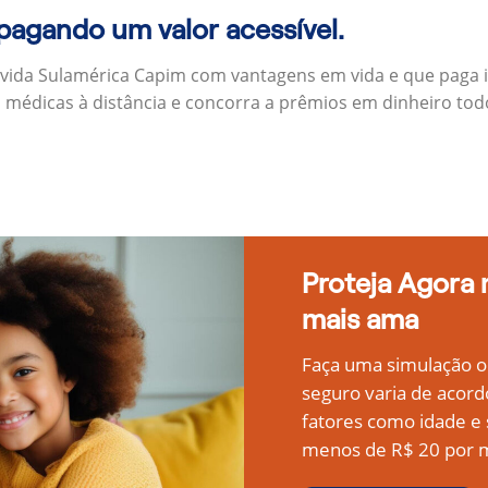
 pagando um valor acessível.
 vida Sulamérica Capim com vantagens em vida e que paga
s médicas à distância e concorra a prêmios em dinheiro to
Proteja Agora
mais ama
Faça uma simulação on
seguro varia de acord
fatores como idade 
menos de R$ 20 por m