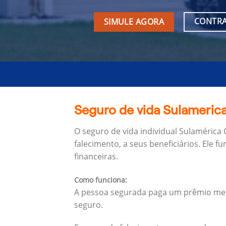
CONTRA
SIMULE AGORA
Seguro de vida Sulamerica
O seguro de vida individual Sulamérica
falecimento, a seus beneficiários.
Ele f
financeiras.
Como funciona:
A pessoa segurada paga um prêmio mens
seguro.