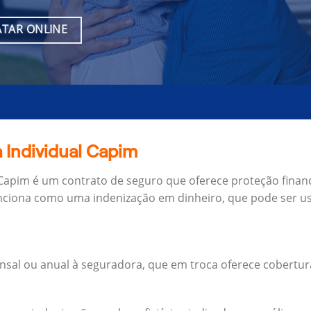
TAR ONLINE
 Individual Capim
 Capim é um contrato de seguro que oferece proteção finan
unciona como uma indenização em dinheiro, que pode ser us
al ou anual à seguradora, que em troca oferece cobertur