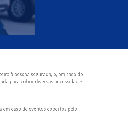
ceira à pessoa segurada, e, em caso de
ada para cobrir diversas necessidades
a em caso de eventos cobertos pelo