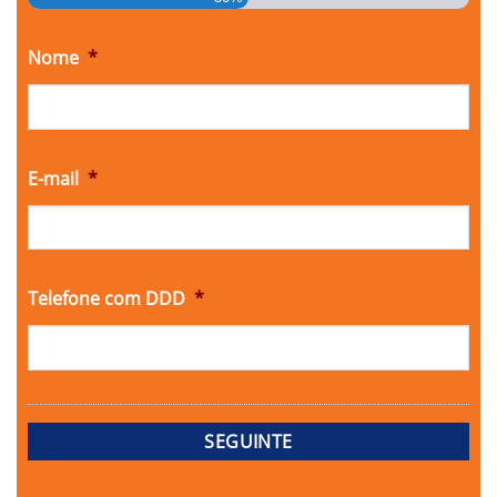
Nome
*
E-mail
*
Telefone com DDD
*