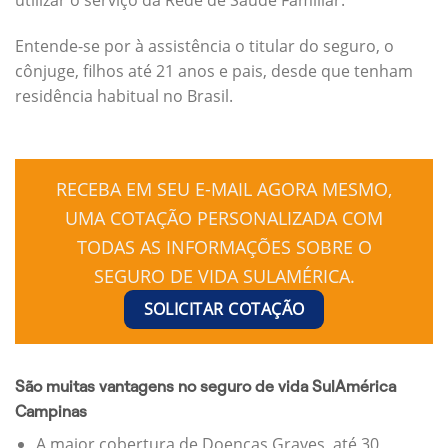
Entende-se por à assistência o titular do seguro, o
cônjuge, filhos até 21 anos e pais, desde que tenham
residência habitual no Brasil.
RECEBA EM SEU E-MAIL AGORA MESMO,
UMA COTAÇÃO PERSONALIZADA COM
TODAS AS INFORMAÇÕES SOBRE O
SEGURO DE VIDA SULAMÉRICA.
SOLICITAR COTAÇÃO
São muitas vantagens no seguro de vida SulAmérica
Campinas
A maior cobertura de Doenças Graves, até 30