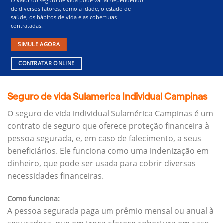
O valor do seguro de vida pode variar dependendo
de diversos fatores, como a idade, o estado de
saúde, os hábitos de vida e as coberturas
contratadas.
SIMULE AGORA
CONTRATAR ONLINE
Seguro de vida Sulamerica Individual Campinas
O seguro de vida individual Sulamérica Campinas é um
contrato de seguro que oferece proteção financeira à
pessoa segurada, e, em caso de falecimento, a seus
beneficiários.
Ele funciona como uma indenização em
dinheiro, que pode ser usada para cobrir diversas
necessidades financeiras.
Como funciona:
A pessoa segurada paga um prêmio mensal ou anual à