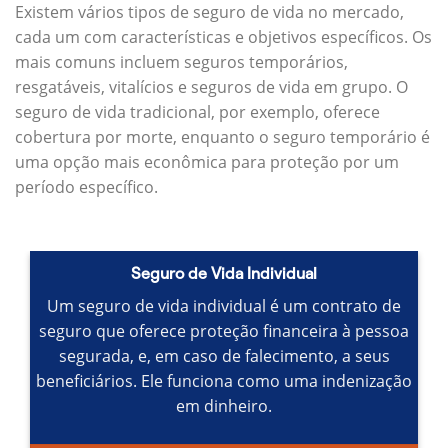
Existem vários tipos de seguro de vida no mercado,
cada um com características e objetivos específicos.
Os
mais comuns incluem seguros temporários,
resgatáveis, vitalícios e seguros de vida em grupo.
O
seguro de vida tradicional, por exemplo, oferece
cobertura por morte, enquanto o seguro temporário é
uma opção mais econômica para proteção por um
período específico.
Seguro de Vida Individual
Um seguro de vida individual é um contrato de
seguro que oferece proteção financeira à pessoa
segurada, e, em caso de falecimento, a seus
beneficiários.
Ele funciona como uma indenização
em dinheiro.