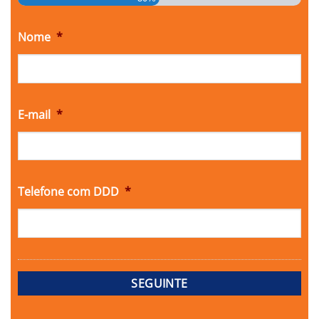
Nome
*
E-mail
*
Telefone com DDD
*