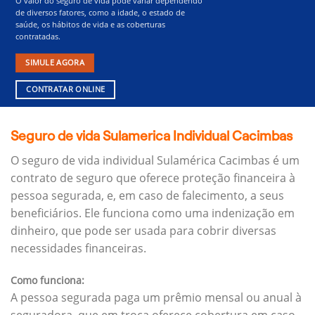
O valor do seguro de vida pode variar dependendo
de diversos fatores, como a idade, o estado de
saúde, os hábitos de vida e as coberturas
contratadas.
SIMULE AGORA
CONTRATAR ONLINE
Seguro de vida Sulamerica Individual Cacimbas
O seguro de vida individual Sulamérica Cacimbas é um
contrato de seguro que oferece proteção financeira à
pessoa segurada, e, em caso de falecimento, a seus
beneficiários.
Ele funciona como uma indenização em
dinheiro, que pode ser usada para cobrir diversas
necessidades financeiras.
Como funciona:
A pessoa segurada paga um prêmio mensal ou anual à