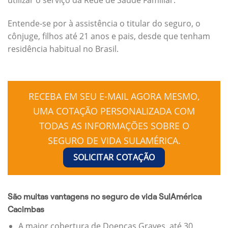
Entende-se por à assistência o titular do seguro, o
cônjuge, filhos até 21 anos e pais, desde que tenham
residência habitual no Brasil.
RECEBA EM SEU E-MAIL AGORA MESMO,
UMA COTAÇÃO PERSONALIZADA COM
TODAS AS INFORMAÇÕES SOBRE O
SEGURO DE VIDA SULAMÉRICA.
SOLICITAR COTAÇÃO
São muitas vantagens no seguro de vida SulAmérica
Cacimbas
A maior cobertura de Doenças Graves, até 30