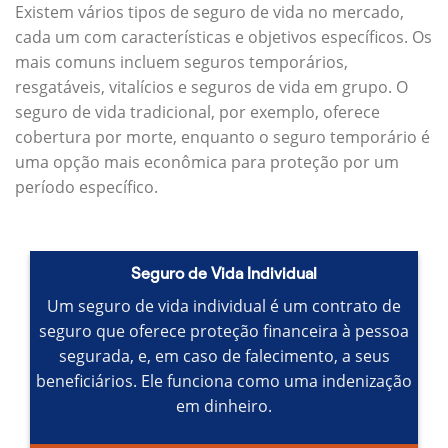
Existem vários tipos de seguro de vida no mercado,
cada um com características e objetivos específicos.
Os
mais comuns incluem seguros temporários,
resgatáveis, vitalícios e seguros de vida em grupo.
O
seguro de vida tradicional, por exemplo, oferece
cobertura por morte, enquanto o seguro temporário é
uma opção mais econômica para proteção por um
período específico.
Seguro de Vida Individual
Um seguro de vida individual é um contrato de
seguro que oferece proteção financeira à pessoa
segurada, e, em caso de falecimento, a seus
beneficiários.
Ele funciona como uma indenização
em dinheiro.