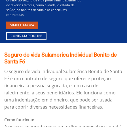
O valor do seguro de vida pode variar dependendo
de diversos fatores, como a idade, o estado de
saúde, os hábitos de vida e as coberturas
contratadas.
SIMULE AGORA
CONTRATAR ONLINE
Seguro de vida Sulamerica Individual Bonito de
Santa Fé
O seguro de vida individual Sulamérica Bonito de Santa
Fé é um contrato de seguro que oferece proteção
financeira à pessoa segurada, e, em caso de
falecimento, a seus beneficiários.
Ele funciona como
uma indenização em dinheiro, que pode ser usada
para cobrir diversas necessidades financeiras.
Como funciona:
A pessoa segurada paga um prêmio mensal ou anual à