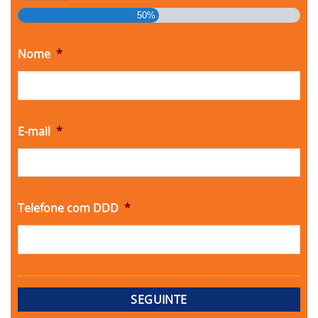
50%
Nome
*
E-mail
*
Telefone com DDD
*