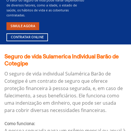
O valor do seguro de vida pode variar dependendo
de diversos fatores, como a idade, o estado de
saúde, os hábitos de vida e as coberturas
contratadas.
SIMULE AGORA
CONTRATAR ONLINE
Seguro de vida Sulamerica Individual Barão de
Cotegipe
O seguro de vida individual Sulamérica Barão de
Cotegipe é um contrato de seguro que oferece
proteção financeira à pessoa segurada, e, em caso de
falecimento, a seus beneficiários.
Ele funciona como
uma indenização em dinheiro, que pode ser usada
para cobrir diversas necessidades financeiras.
Como funciona:
A pessoa segurada paga um prêmio mensal ou anual à