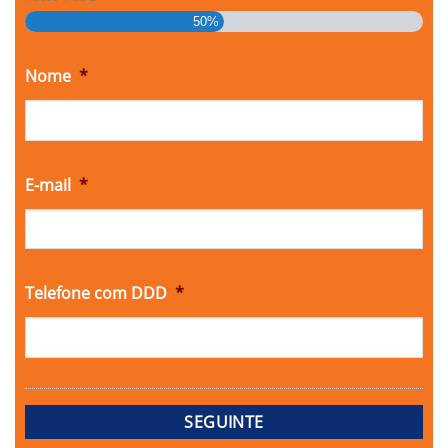
50%
Nome
*
E-mail
*
Telefone com DDD
*