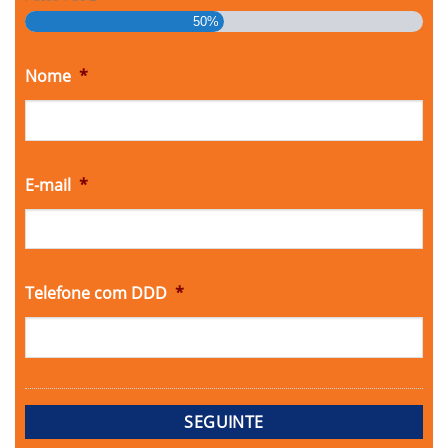
50%
Nome
*
E-mail
*
Telefone com DDD
*