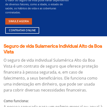
O valor do seguro de vida pode variar dependendo
de diversos fatores, como a idade, o estado de
saúde, os hábitos de vida e as coberturas
contratadas.
SIMULE AGORA
CONTRATAR ONLINE
Seguro de vida Sulamerica Individual Alto da Boa
Vista
O seguro de vida individual Sulamérica Alto da Boa
Vista é um contrato de seguro que oferece proteção
financeira à pessoa segurada, e, em caso de
falecimento, a seus beneficiários.
Ele funciona como
uma indenização em dinheiro, que pode ser usada
para cobrir diversas necessidades financeiras.
Como funciona:
A pessoa segurada paga um prêmio mensal ou anual à