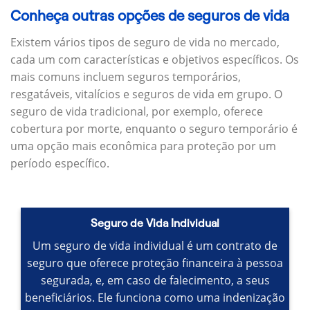
Conheça outras opções de seguros de vida
Existem vários tipos de seguro de vida no mercado,
cada um com características e objetivos específicos.
Os
mais comuns incluem seguros temporários,
resgatáveis, vitalícios e seguros de vida em grupo.
O
seguro de vida tradicional, por exemplo, oferece
cobertura por morte, enquanto o seguro temporário é
uma opção mais econômica para proteção por um
período específico.
Seguro de Vida Individual
Um seguro de vida individual é um contrato de
seguro que oferece proteção financeira à pessoa
segurada, e, em caso de falecimento, a seus
beneficiários.
Ele funciona como uma indenização