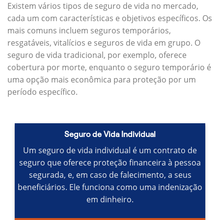
Existem vários tipos de seguro de vida no mercado,
cada um com características e objetivos específicos.
Os
mais comuns incluem seguros temporários,
resgatáveis, vitalícios e seguros de vida em grupo.
O
seguro de vida tradicional, por exemplo, oferece
cobertura por morte, enquanto o seguro temporário é
uma opção mais econômica para proteção por um
período específico.
Seguro de Vida Individual
Um seguro de vida individual é um contrato de
seguro que oferece proteção financeira à pessoa
segurada, e, em caso de falecimento, a seus
beneficiários.
Ele funciona como uma indenização
em dinheiro.