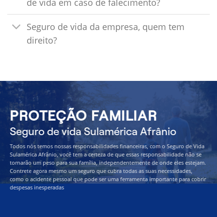
de vida em caso de falecimento?
Seguro de vida da empresa, quem tem
direito?
PROTEÇÃO FAMILIAR
Seguro de vida Sulamérica Afrânio
Todos nós temos nossas responsabilidades financeiras, com o Seguro de Vida
Sulamérica Afrânio, você tem a certeza de que essas responsabilidade não se
tornarão um peso para sua família, independentemente de onde eles estejam.
Contrete agora mesmo um seguro que cubra todas as suas necessidades,
como o acidente pessoal que pode ser uma ferramenta importante para cobrir
despesas inesperadas