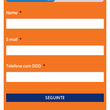
Nome
*
E-mail
*
Telefone com DDD
*