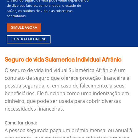
O valor do seguro de vida pode variar dependendo
de diversos fatores, como a idade, o estado de
saúde, os hábitos de vida e as coberturas
contratadas.
SIMULE AGORA
CONTRATAR ONLINE
Seguro de vida Sulamerica Individual Afrânio
O seguro de vida individual Sulamérica Afrânio é um
contrato de seguro que oferece proteção financeira à
pessoa segurada, e, em caso de falecimento, a seus
beneficiários.
Ele funciona como uma indenização em
dinheiro, que pode ser usada para cobrir diversas
necessidades financeiras.
Como funciona:
A pessoa segurada paga um prêmio mensal ou anual à