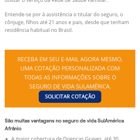
Entende-se por à assistência o titular do seguro, o
cônjuge, filhos até 21 anos e pais, desde que tenham
residência habitual no Brasil.
RECEBA EM SEU E-MAIL AGORA MESMO,
UMA COTAÇÃO PERSONALIZADA COM
TODAS AS INFORMAÇÕES SOBRE O
SEGURO DE VIDA SULAMÉRICA.
SOLICITAR COTAÇÃO
São muitas vantagens no seguro de vida SulAmérica
Afrânio
A maior cobertura de Doenças Graves, até 30